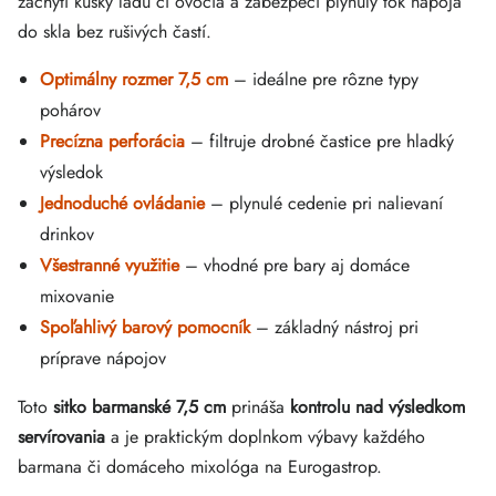
zachytí kúsky ľadu či ovocia a zabezpečí plynulý tok nápoja
do skla bez rušivých častí.
Optimálny rozmer 7,5 cm
– ideálne pre rôzne typy
pohárov
Precízna perforácia
– filtruje drobné častice pre hladký
výsledok
Jednoduché ovládanie
– plynulé cedenie pri nalievaní
drinkov
Všestranné využitie
– vhodné pre bary aj domáce
mixovanie
Spoľahlivý barový pomocník
– základný nástroj pri
príprave nápojov
Toto
sitko barmanské 7,5 cm
prináša
kontrolu nad výsledkom
servírovania
a je praktickým doplnkom výbavy každého
barmana či domáceho mixológa na Eurogastrop.