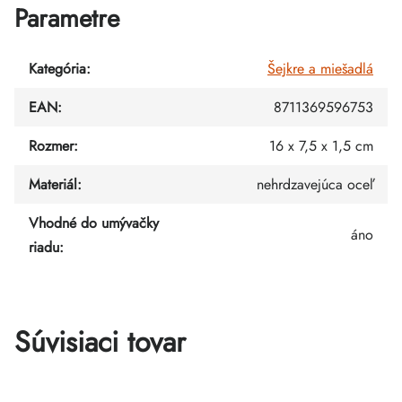
Parametre
Kategória
:
Šejkre a miešadlá
EAN
:
8711369596753
Rozmer
:
16 x 7,5 x 1,5 cm
Materiál
:
nehrdzavejúca oceľ
Vhodné do umývačky
áno
riadu
:
Súvisiaci tovar