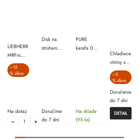
Disk na
PURE
LIEBHERR
strúhanie
karafa 0,9
Chladiace
MRFvc
zemiakov
l
vitríny s
4001
ku krájaču
–15
pevnými
chladnička
%
891940
–5
policami
%
Doručenie
do 7 dní
Na dotaz
Doručíme
Na sklade
DETAIL
do 7 dní
(95 ks)