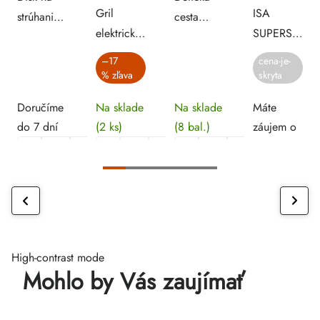
Gril
ISA
strúhanie
cesta
elektrický
SUPERSHO
zemiakov
12x9,6 cm
na kebap
- vitríny na
ku krájaču
– 6 ks
–17
cena-je-
E3-S
zmrzlinu
%
skryta
891940
POTIS
Doručíme
Na sklade
Na sklade
Máte
do 7 dní
(2 ks)
(8 bal.)
záujem o
produkt ?
Kontaktujte
nás.
High-contrast mode
Mohlo by Vás zaujímať