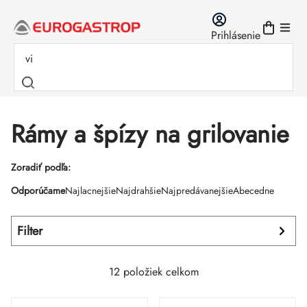
Prejsť
na
Prihlásenie
obsah
Rámy a špízy na grilovanie
Výpis
Zoradiť podľa:
Radenie
Odporúčame
Najlacnejšie
Najdrahšie
Najpredávanejšie
Abecedne
produktov
produktov
Filter
12
položiek celkom