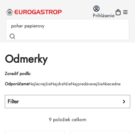
Prejsť
na
Prihlásenie
obsah
Odmerky
Výpis
Zoradiť podľa:
Radenie
Odporúčame
Najlacnejšie
Najdrahšie
Najpredávanejšie
Abecedne
produktov
produktov
Filter
9
položiek celkom