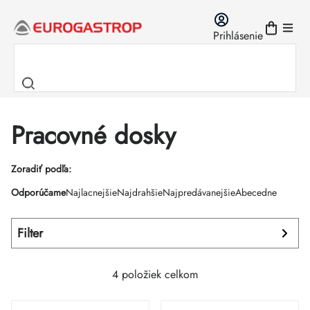
Prejsť
na
Prihlásenie
obsah
Pracovné dosky
Výpis
Zoradiť podľa:
Radenie
Odporúčame
Najlacnejšie
Najdrahšie
Najpredávanejšie
Abecedne
produktov
produktov
Filter
4
položiek celkom