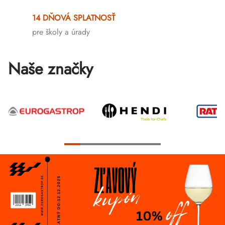
Ovládacie
prvky
14 DŇOVÁ SPLATNOSŤ
výpisu
pre školy a úrady
Naše značky