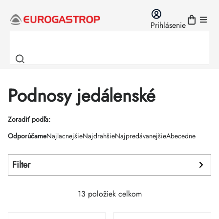
Prejsť
na
Prihlásenie
obsah
Podnosy jedálenské
Výpis
Zoradiť podľa:
Radenie
Odporúčame
Najlacnejšie
Najdrahšie
Najpredávanejšie
Abecedne
produktov
produktov
Filter
13
položiek celkom