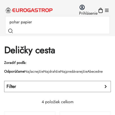
Prejsť
na
Prihlásenie
obsah
Deličky cesta
Výpis
Zoradiť podľa:
Radenie
Odporúčame
Najlacnejšie
Najdrahšie
Najpredávanejšie
Abecedne
produktov
produktov
Filter
4
položiek celkom