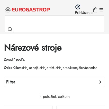
Prejsť
na
Prihlásenie
obsah
Nárezové stroje
Výpis
Zoradiť podľa:
Radenie
Odporúčame
Najlacnejšie
Najdrahšie
Najpredávanejšie
Abecedne
produktov
produktov
Filter
4
položiek celkom