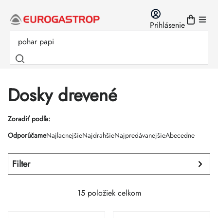
Prejsť
na
Prihlásenie
obsah
Dosky drevené
Výpis
Zoradiť podľa:
Radenie
Odporúčame
Najlacnejšie
Najdrahšie
Najpredávanejšie
Abecedne
produktov
produktov
Filter
15
položiek celkom