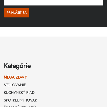
PRIHLÁSIŤ SA
Zápätie
Kategórie
MEGA ZĽAVY
STOLOVANIE
KUCHYNSKÝ RIAD
SPOTREBNÝ TOVAR