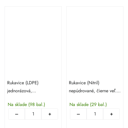
Rukavice (LDPE)
Rukavice (Nitril)
jednorázová,
nepúdrované, čierne veľ. L
transparentná, veľ. M - 100
- 100 ks
Na sklade
(98 bal.)
Na sklade
(29 bal.)
ks