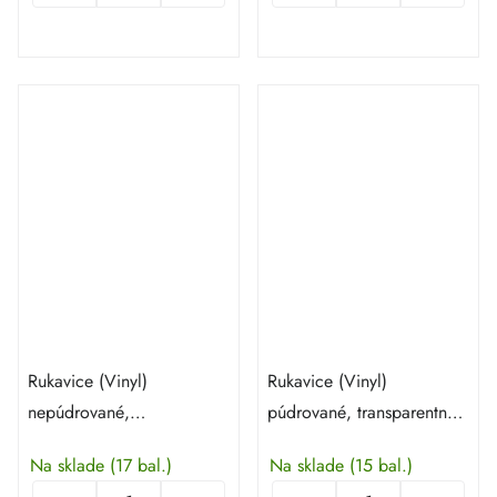
Rukavice (Vinyl)
Rukavice (Vinyl)
nepúdrované,
púdrované, transparentné
transparentné veľ. S - 100
veľ. L - 100 ks
Na sklade
(17 bal.)
Na sklade
(15 bal.)
ks