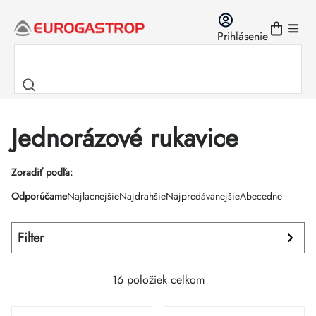
Prejsť
na
Prihlásenie
obsah
Jednorázové rukavice
Výpis
Zoradiť podľa:
Radenie
Odporúčame
Najlacnejšie
Najdrahšie
Najpredávanejšie
Abecedne
produktov
produktov
Filter
16
položiek celkom