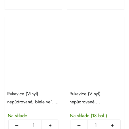
Rukavice (Vinyl)
Rukavice (Vinyl)
nepúdrované, biele veľ. XL
nepúdrované,
- 100 ks
transparentné veľ. L - 100
Na sklade
Na sklade
(18 bal.)
ks