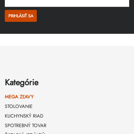
PRIHLÁSIŤ SA
Zápätie
Kategórie
MEGA ZĽAVY
STOLOVANIE
KUCHYNSKÝ RIAD
SPOTREBNÝ TOVAR