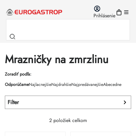
Prejsť
na
Prihlásenie
obsah
Mrazničky na zmrzlinu
Výpis
Zoradiť podľa:
Radenie
Odporúčame
Najlacnejšie
Najdrahšie
Najpredávanejšie
Abecedne
produktov
produktov
Filter
2
položiek celkom