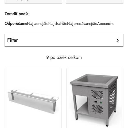
Výpis
Zoradiť podľa:
Radenie
Odporúčame
Najlacnejšie
Najdrahšie
Najpredávanejšie
Abecedne
produktov
produktov
Filter
9
položiek celkom