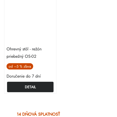
Ohrevný stôl - režón
priebežný OS-02
od
–5 %
Doručenie do 7 dní
DETAIL
Ovládacie
prvky
14 DŇOVÁ SPLATNOSŤ