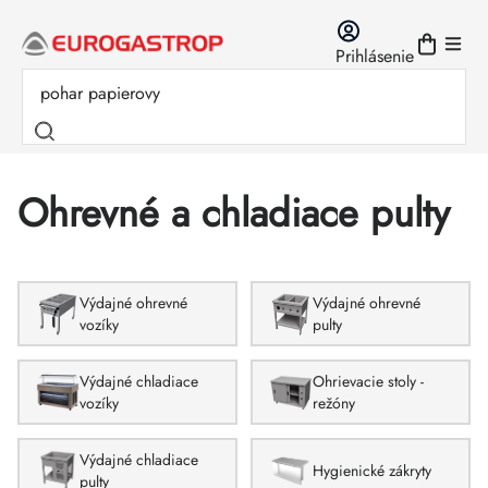
Prejsť
na
Prihlásenie
obsah
Ohrevné a chladiace pulty
Výdajné ohrevné
Výdajné ohrevné
vozíky
pulty
Výdajné chladiace
Ohrievacie stoly -
vozíky
režóny
Výdajné chladiace
Hygienické zákryty
pulty