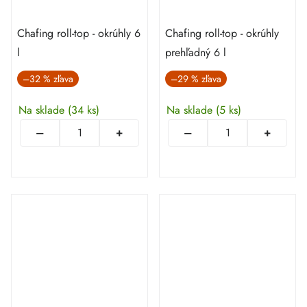
Chafing roll-top - okrúhly 6
Chafing roll-top - okrúhly
l
prehľadný 6 l
–32 %
–29 %
Na sklade
(34 ks)
Na sklade
(5 ks)