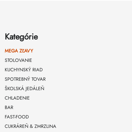
Zápätie
Kategórie
MEGA ZĽAVY
STOLOVANIE
KUCHYNSKÝ RIAD
SPOTREBNÝ TOVAR
ŠKOLSKÁ JEDÁLEŇ
CHLADENIE
BAR
FAST-FOOD
CUKRÁREŇ & ZMRZLINA