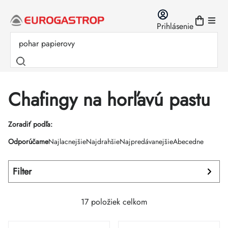
Prejsť
na
Prihlásenie
obsah
Chafingy na horľavú pastu
Výpis
Zoradiť podľa:
Radenie
Odporúčame
Najlacnejšie
Najdrahšie
Najpredávanejšie
Abecedne
produktov
produktov
Filter
17
položiek celkom