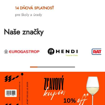
prvky
14 DŇOVÁ SPLATNOSŤ
výpisu
pre školy a úrady
Naše značky