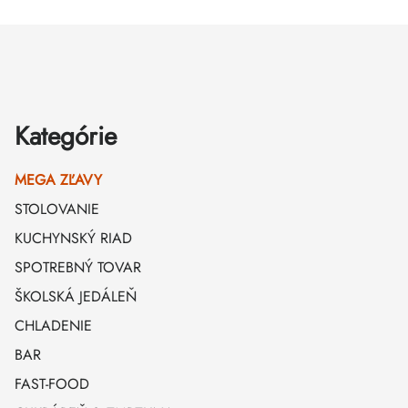
Zápätie
Kategórie
MEGA ZĽAVY
STOLOVANIE
KUCHYNSKÝ RIAD
SPOTREBNÝ TOVAR
ŠKOLSKÁ JEDÁLEŇ
CHLADENIE
BAR
FAST-FOOD