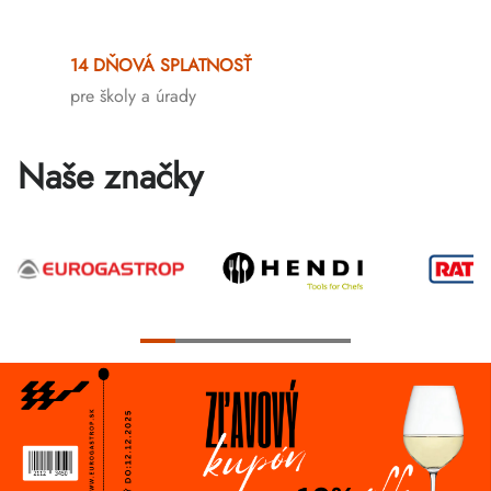
Ovládacie
prvky
14 DŇOVÁ SPLATNOSŤ
výpisu
pre školy a úrady
Naše značky