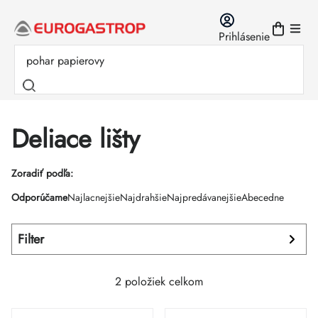
Prejsť
na
Prihlásenie
obsah
Deliace lišty
Výpis
Zoradiť podľa:
Radenie
Odporúčame
Najlacnejšie
Najdrahšie
Najpredávanejšie
Abecedne
produktov
produktov
Filter
2
položiek celkom