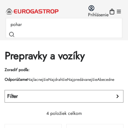
Prejsť
na
Prihlásenie
obsah
Prepravky a vozíky
Výpis
Zoradiť podľa:
Radenie
Odporúčame
Najlacnejšie
Najdrahšie
Najpredávanejšie
Abecedne
produktov
produktov
Filter
4
položiek celkom