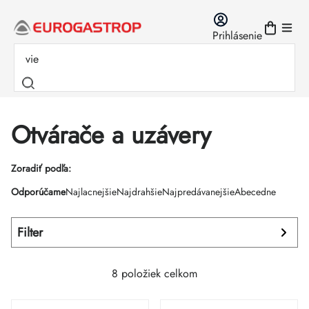
Prejsť
na
Prihlásenie
obsah
Otvárače a uzávery
Výpis
Zoradiť podľa:
Radenie
Odporúčame
Najlacnejšie
Najdrahšie
Najpredávanejšie
Abecedne
produktov
produktov
Filter
8
položiek celkom