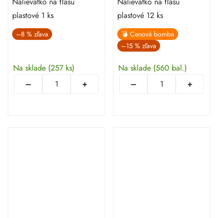
Nalievatko na fľašu
Nalievatko na fľašu
plastové 1 ks
plastové 12 ks
–8 %
💣 Cenová bomba
–15 %
Na sklade
(257 ks)
Na sklade
(560 bal.)