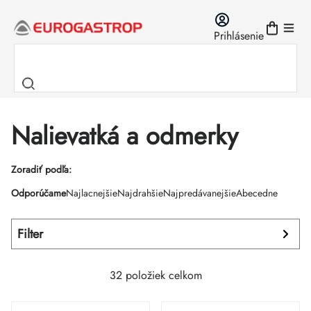
Prejsť
na
Prihlásenie
obsah
Nalievatká a odmerky
Výpis
Zoradiť podľa:
Radenie
Odporúčame
Najlacnejšie
Najdrahšie
Najpredávanejšie
Abecedne
produktov
produktov
Filter
32
položiek celkom