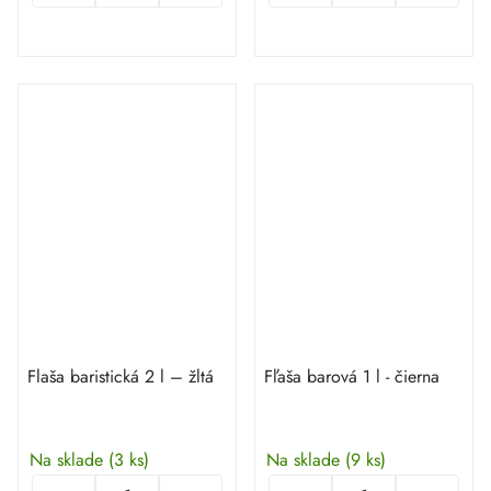
Flaša baristická 2 l – žltá
Fľaša barová 1 l - čierna
Na sklade
(3 ks)
Na sklade
(9 ks)