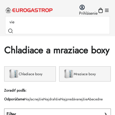
Prejsť
na
Prihlásenie
obsah
Chladiace a mraziace boxy
Chladiace boxy
Mraziace boxy
Výpis
Zoradiť podľa:
Radenie
Odporúčame
Najlacnejšie
Najdrahšie
Najpredávanejšie
Abecedne
produktov
produktov
Filter