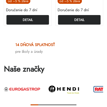
od
–5 %
od
–5 %
Doručenie do 7 dní
Doručenie do 7 dní
DETAIL
DETAIL
Ovládacie
prvky
14 DŇOVÁ SPLATNOSŤ
výpisu
pre školy a úrady
Naše značky