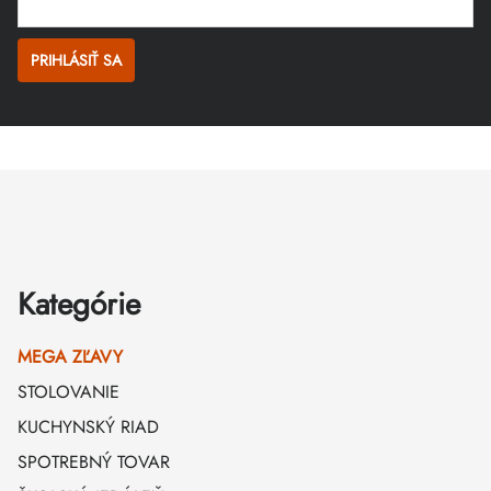
PRIHLÁSIŤ SA
Zápätie
Kategórie
MEGA ZĽAVY
STOLOVANIE
KUCHYNSKÝ RIAD
SPOTREBNÝ TOVAR