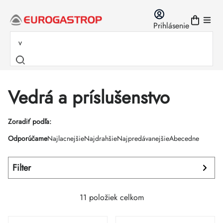
Prejsť
na
Prihlásenie
obsah
Vedrá a príslušenstvo
Výpis
Zoradiť podľa:
Radenie
Odporúčame
Najlacnejšie
Najdrahšie
Najpredávanejšie
Abecedne
produktov
produktov
Filter
11
položiek celkom