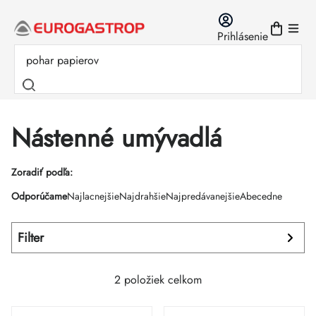
Prejsť
na
Prihlásenie
obsah
Nástenné umývadlá
Výpis
Zoradiť podľa:
Radenie
Odporúčame
Najlacnejšie
Najdrahšie
Najpredávanejšie
Abecedne
produktov
produktov
Filter
2
položiek celkom