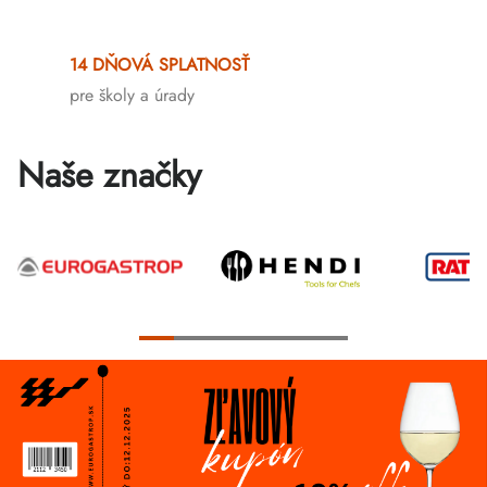
Ovládacie
prvky
14 DŇOVÁ SPLATNOSŤ
výpisu
pre školy a úrady
Naše značky