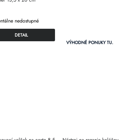
tálne nedostupné
DETAIL
VÝHODNÉ PONUKY TU.
kovací valček na cesto 8,5
Nástroj na rezanie koláčov