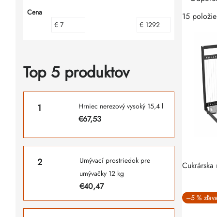
Bočný
Cena
pro
pro
15
položie
€
7
€
1292
panel
Top 5 produktov
Hrniec nerezový vysoký 15,4 l
€67,53
Umývací prostriedok pre
Cukrárska 
umývačky 12 kg
€40,47
–5 %