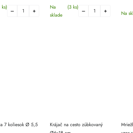
1 ks)
Na
(3 ks)
Na sk
sklade
ta 7 koliesok Ø 5,5
Krájač na cesto zúbkovaný
Mriež
Ø6x18 cm
vzor 