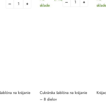
sklade
sklad
šablóna na krájanie
Cukrárska šablóna na krájanie
Krája
– 8 dielov