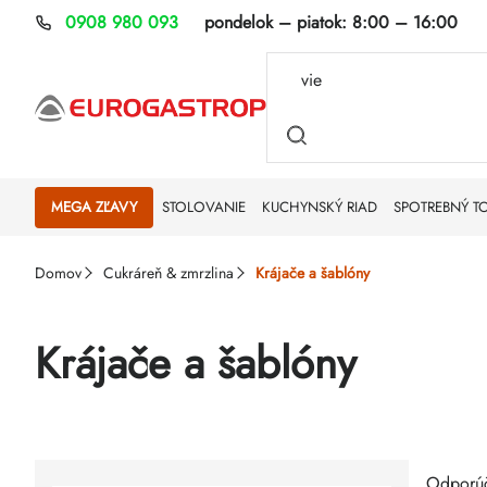
Prejsť
0908 980 093
pondelok – piatok:
8:00 – 16:00
na
obsah
MEGA ZĽAVY
STOLOVANIE
KUCHYNSKÝ RIAD
SPOTREBNÝ T
Domov
Cukráreň & zmrzlina
Krájače a šablóny
Krájače a šablóny
Rad
Výp
Odporú