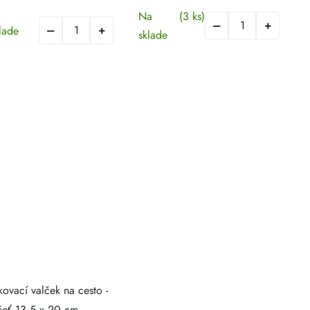
Na
(3 ks)
lade
sklade
kovací valček na cesto -
sieť 13,5 x 20 cm