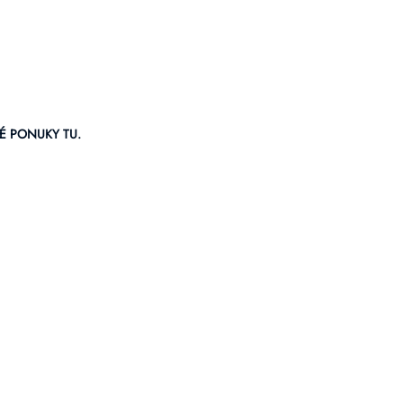
 PONUKY TU.
dacie
u