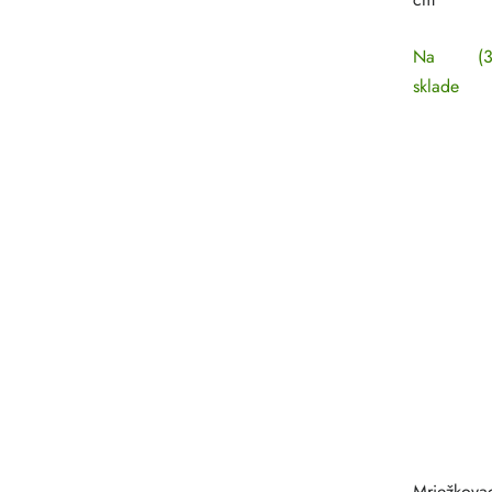
Na
(3
sklade
Mriežkovac