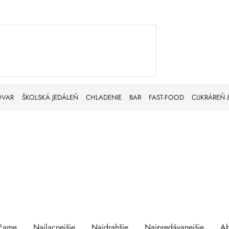
OVAR
ŠKOLSKÁ JEDÁLEŇ
CHLADENIE
BAR
FAST-FOOD
CUKRÁREŇ 
enie
is
čame
Najlacnejšie
Najdrahšie
Najpredávanejšie
A