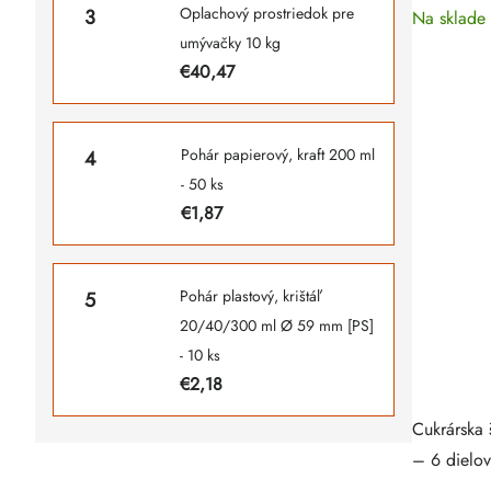
Oplachový prostriedok pre
Na sklade
umývačky 10 kg
€40,47
Pohár papierový, kraft 200 ml
- 50 ks
€1,87
Pohár plastový, krištáľ
20/40/300 ml Ø 59 mm [PS]
- 10 ks
€2,18
Cukrárska 
– 6 dielov