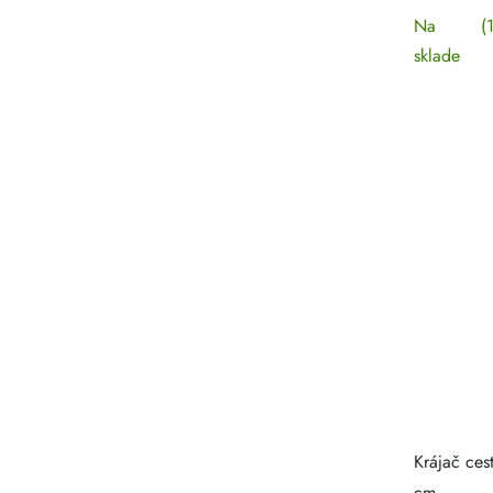
Na
(
sklade
Krájač ces
cm