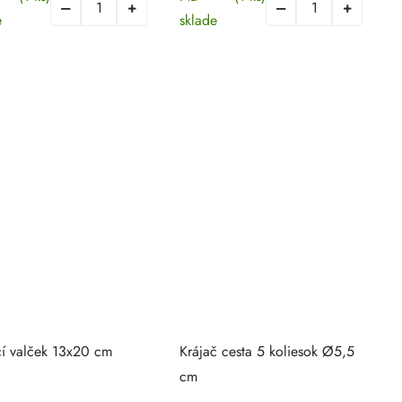
e
sklade
cí valček 13x20 cm
Krájač cesta 5 koliesok Ø5,5
cm