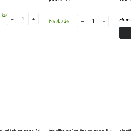
 ks)
Momen
Na sklade
í valček na cesto 14
Mriežkovací valček na cesto 8 x
Mriež