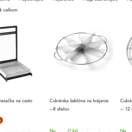
duktov
duktov
k celkom
rezačka na cesto
Cukrárska šablóna na krájanie
Cukrá
–8 dielov
– 12 
Na
(1 ks)
Na