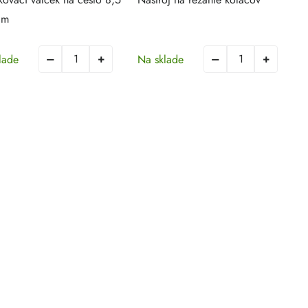
cm
lade
Na sklade