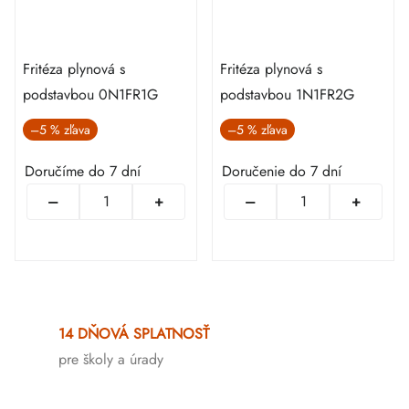
Fritéza plynová s
Fritéza plynová s
podstavbou 0N1FR1G
podstavbou 1N1FR2G
–5 %
–5 %
Doručíme do 7 dní
Doručenie do 7 dní
Ovládacie
prvky
14 DŇOVÁ SPLATNOSŤ
výpisu
pre školy a úrady