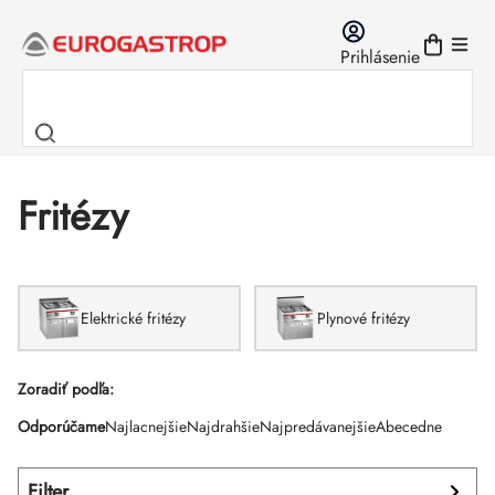
Prejsť
na
Prihlásenie
obsah
Fritézy
Elektrické fritézy
Plynové fritézy
Výpis
Zoradiť podľa:
Radenie
Odporúčame
Najlacnejšie
Najdrahšie
Najpredávanejšie
Abecedne
produktov
produktov
Filter