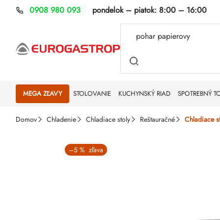
Prejsť
0908 980 093
pondelok – piatok:
8:00 – 16:00
na
obsah
MEGA ZĽAVY
STOLOVANIE
KUCHYNSKÝ RIAD
SPOTREBNÝ T
Domov
Chladenie
Chladiace stoly
Reštauračné
Chladiace s
–5 %