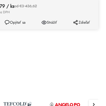
,79
/ ks
od €3 436,62
ez DPH
Opýtať sa
Strážiť
Zdieľať