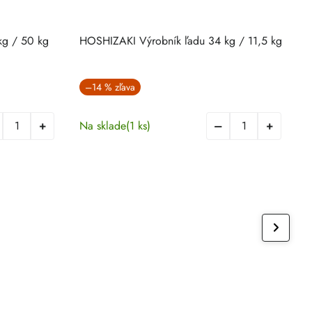
kg / 50 kg
HOSHIZAKI Výrobník ľadu 34 kg / 11,5 kg
H
–14 %
Na sklade
(1 ks)
D