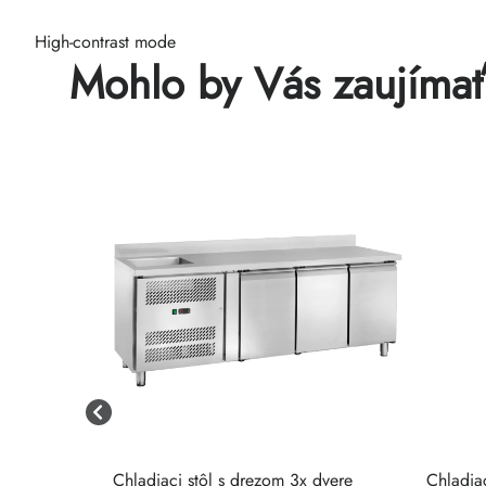
High-contrast mode
Mohlo by Vás zaujíma
6 cm
Chladiaci stôl s drezom 3x dvere
Chladia