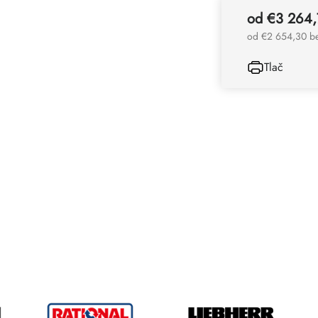
od
€3 264
od
€2 654,30
b
Tlač