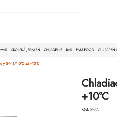
OVAR
ŠKOLSKÁ JEDÁLEŇ
CHLADENIE
BAR
FAST-FOOD
CUKRÁREŇ 
toly GN 1/1 0°C až +10°C
Chladia
+10°C
Kód:
5VAA