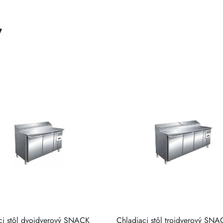
ť
ci stôl dvojdverový SNACK
Chladiaci stôl trojdverový SNA