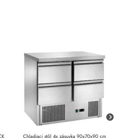
CK
Chladiaci stôl 4x zásuvka 90x70x90 cm
Chladiaci s