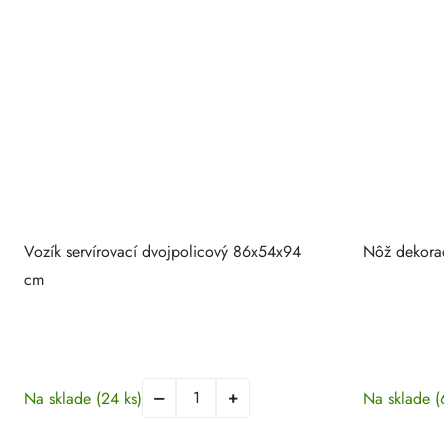
Vozík servírovací dvojpolicový 86x54x94
Nôž dekorač
cm
Na sklade
(24 ks)
Na sklade
(6