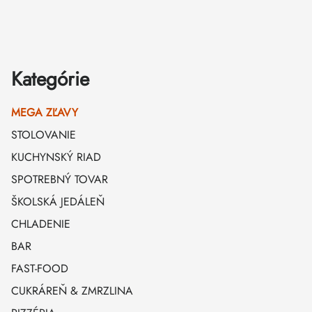
Zápätie
Kategórie
MEGA ZĽAVY
STOLOVANIE
KUCHYNSKÝ RIAD
SPOTREBNÝ TOVAR
ŠKOLSKÁ JEDÁLEŇ
CHLADENIE
BAR
FAST-FOOD
CUKRÁREŇ & ZMRZLINA