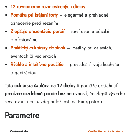
12 rovnomerne rozmiestnených dielov
Pomáha pri krájaní torty
– elegantné a prehľadné
označenie pred rezaním
Zlepšuje prezentáciu porcií
– servírovanie pôsobí
profesionálne
Praktický cukrársky doplnok
– ideálny pri oslavách,
eventoch či večierkoch
Rýchle a intuitívne použitie
– prevzdušní tvoju kuchyňu
organizáciou
Táto
cukrárska šablóna na 12 dielov
ti pomôže dosiahnuť
precízne rozdelené porcie bez nerovností
, čo zlepší výsledok
servírovania pri každej príležitosti na Eurogastrop.
Parametre
Kategória
:
Krájače a šablóny