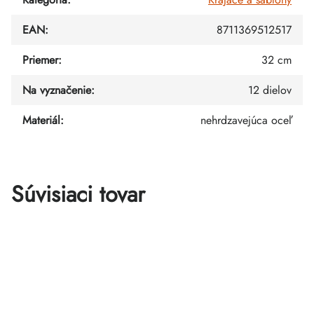
EAN
:
8711369512517
Priemer
:
32 cm
Na vyznačenie
:
12 dielov
Materiál
:
nehrdzavejúca oceľ
Súvisiaci tovar