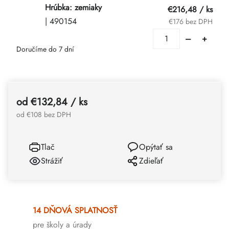
Hrúbka: zemiaky
€216,48
/ ks
| 490154
€176 bez DPH
Doručíme do 7 dní
od
€132,84
/ ks
od
€108
bez DPH
Tlač
Opýtať sa
Strážiť
Zdieľať
14 DŇOVÁ SPLATNOSŤ
pre školy a úrady