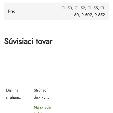
CL 50, CL 52, CL 55, CL
Pre
:
60, R 502, R 652
Súvisiaci tovar
Disk na
Strúhací
strúhanie
disk ku
zemiakov
krájaču
Na sklade
ku krájaču
891940