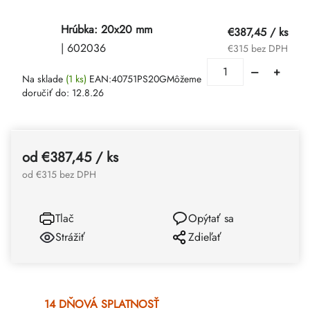
Hrúbka: 20x20 mm
€387,45
/ ks
| 602036
€315 bez DPH
Na sklade
(1 ks)
EAN:
40751PS20G
Môžeme
doručiť do:
12.8.26
od
€387,45
/ ks
od
€315
bez DPH
Tlač
Opýtať sa
Strážiť
Zdieľať
14 DŇOVÁ SPLATNOSŤ