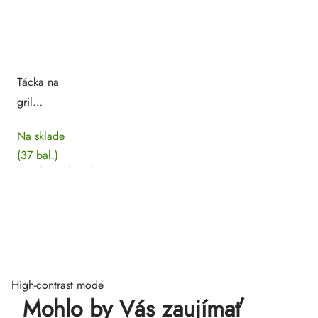
Tácka na
gril
Ø34cm [3
Na sklade
ks]
(37 bal.)
High-contrast mode
Mohlo by Vás zaujímať