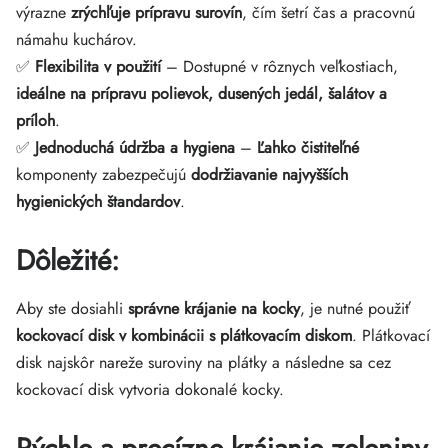
výrazne
zrýchľuje prípravu surovín
, čím šetrí čas a pracovnú
námahu kuchárov.
✅
Flexibilita v použití
– Dostupné v rôznych veľkostiach,
ideálne na prípravu polievok, dusených jedál, šalátov a
príloh
.
✅
Jednoduchá údržba a hygiena
–
Ľahko čistiteľné
komponenty zabezpečujú
dodržiavanie najvyšších
hygienických štandardov
.
Dôležité:
Aby ste dosiahli
správne krájanie na kocky
, je nutné použiť
kockovací disk v kombinácii s plátkovacím diskom
. Plátkovací
disk najskôr nareže suroviny na plátky a následne sa cez
kockovací disk vytvoria dokonalé kocky.