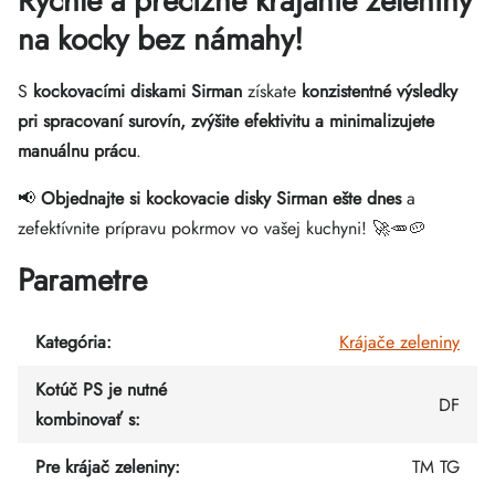
Rýchle a precízne krájanie zeleniny
na kocky bez námahy!
S
kockovacími diskami Sirman
získate
konzistentné výsledky
pri spracovaní surovín, zvýšite efektivitu a minimalizujete
manuálnu prácu
.
📢
Objednajte si kockovacie disky Sirman ešte dnes
a
zefektívnite prípravu pokrmov vo vašej kuchyni! 🚀🥕🥔
Parametre
Kategória
:
Krájače zeleniny
Kotúč PS je nutné
DF
kombinovať s
:
Pre krájač zeleniny
:
TM TG