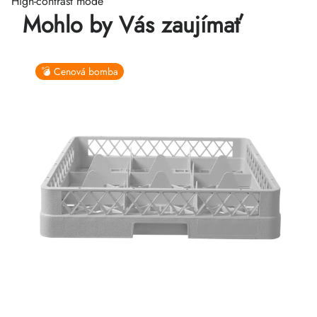
High-contrast mode
Mohlo by Vás zaujímať
💣 Cenová bomba