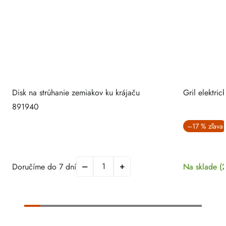
Disk na strúhanie zemiakov ku krájaču
Gril elektri
891940
–17 %
Doručíme do 7 dní
Na sklade
(2