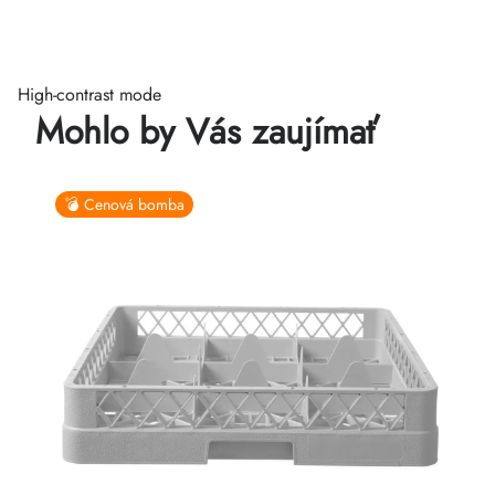
High-contrast mode
Mohlo by Vás zaujímať
💣 Cenová bomba