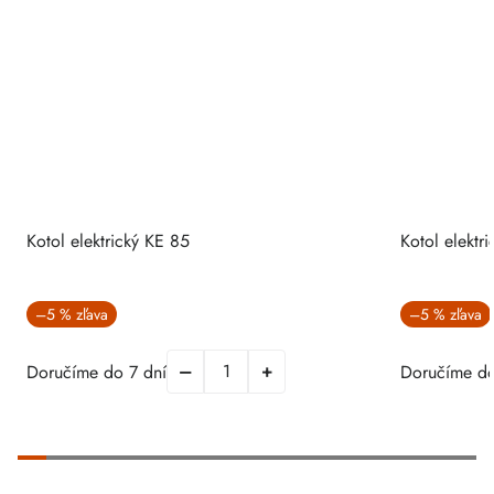
Kotol elektrický KE 85
Kotol elektr
–5 %
–5 %
Doručíme do 7 dní
Doručíme do