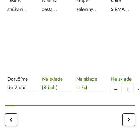
Disk na
Delička
Krájač
Kuter
strúhanie
cesta
zeleniny V
SIRMAN
zemiakov
12x9,6 cm
99S
C9
ku krájaču
– 6 ks
891940
Doručíme
Na sklade
Na sklade
Na sklade
do 7 dní
(8 bal.)
(1 ks)