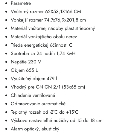
Parametre
Vnútorný rozmer 62X53,1X166 CM
Vonkajší rozmer 74,7x76,9x201,8 cm
Materiál vnútornej nádoby plast strieborný
Materiál vonkajšieho obalu nerez
Trieda energetickej účinnosti C
Spotreba za 24 hodín 1,74 KwH
Napätie 230 V
Objem 655 L
Využiteľný objem 479 l
Vhodný pre GN GN 2/1 (53x65 cm)
Chladenie ventilované
Odmrazovanie automatické
Teplotný rozsah od -2°C do +15°C
Výškovo nastaviteľné nožičky od 15 do 18 cm
Alarm optický, akustický