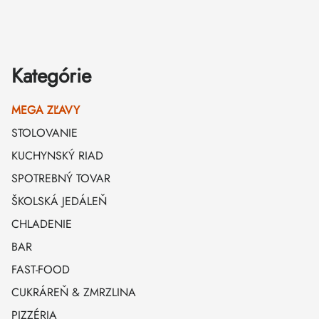
Zápätie
Kategórie
MEGA ZĽAVY
STOLOVANIE
KUCHYNSKÝ RIAD
SPOTREBNÝ TOVAR
ŠKOLSKÁ JEDÁLEŇ
CHLADENIE
BAR
FAST-FOOD
CUKRÁREŇ & ZMRZLINA
PIZZÉRIA