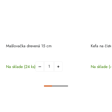
Mašlovačka drevená 15 cm
Kefa na čist
Na sklade
(24 ks)
Na sklade
(4