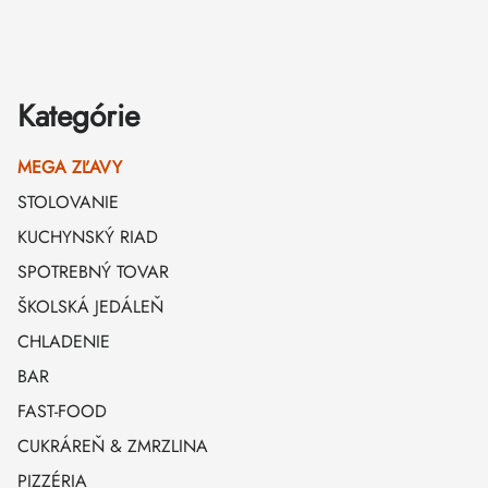
Zápätie
Kategórie
MEGA ZĽAVY
STOLOVANIE
KUCHYNSKÝ RIAD
SPOTREBNÝ TOVAR
ŠKOLSKÁ JEDÁLEŇ
CHLADENIE
BAR
FAST-FOOD
CUKRÁREŇ & ZMRZLINA
PIZZÉRIA