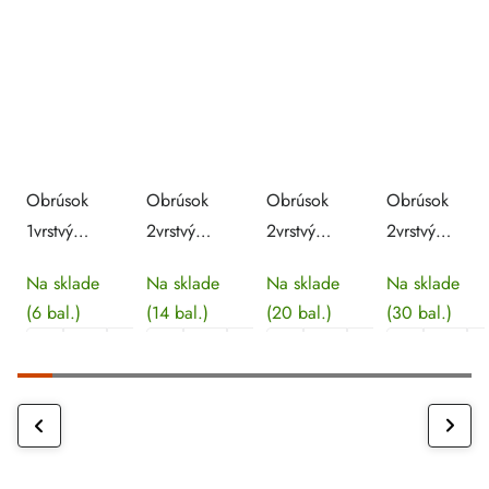
Obrúsok
Obrúsok
Obrúsok
Obrúsok
1vrstvý
2vrstvý
2vrstvý
2vrstvý
červený
červený
bordový
bordový
Na sklade
Na sklade
Na sklade
Na sklade
33 x 33
24 x 24
33 x 33
24 x 24
(6 bal.)
(14 bal.)
(20 bal.)
(30 bal.)
cm [100
cm [250
cm [250
cm [250
ks]
ks]
ks]
ks]