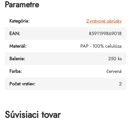
Parametre
Kategória
:
2-vrstvové obrúsky
EAN
:
8591199869018
Materiál
:
PAP - 100% celulóza
Balenie
:
250 ks
Farba
:
červená
Počet vrstiev
:
2
Súvisiaci tovar