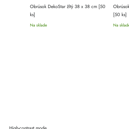
drý 40 x
Obrúsok DekoStar žltý 38 x 38 cm [50
Obrúsok
ks]
[50 ks]
Na sklade
Na sklad
High-contrast mode