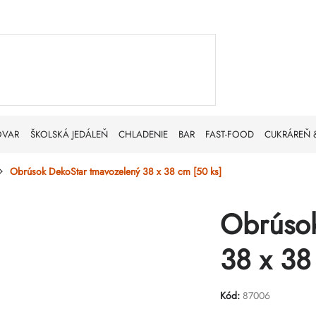
OVAR
ŠKOLSKÁ JEDÁLEŇ
CHLADENIE
BAR
FAST-FOOD
CUKRÁREŇ 
Obrúsok DekoStar tmavozelený 38 x 38 cm [50 ks]
Obrúsok
38 x 38
Kód:
87006