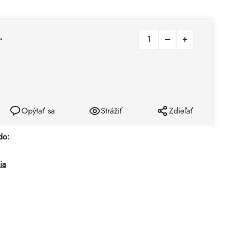
.
Opýtať sa
Strážiť
Zdieľať
do:
ia