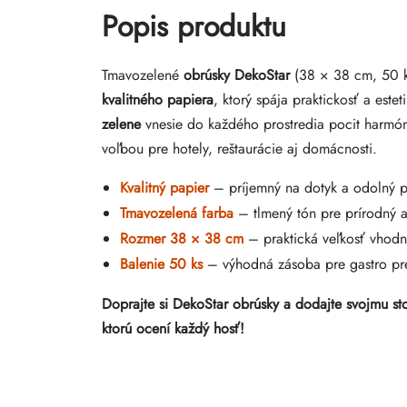
Popis produktu
Tmavozelené
obrúsky DekoStar
(38 × 38 cm, 50 ks
kvalitného papiera
, ktorý spája praktickosť a estet
zelene
vnesie do každého prostredia pocit harmón
voľbou pre hotely, reštaurácie aj domácnosti.
Kvalitný papier
– príjemný na dotyk a odolný p
Tmavozelená farba
– tlmený tón pre prírodný a
Rozmer 38 × 38 cm
– praktická veľkosť vhodn
Balenie 50 ks
– výhodná zásoba pre gastro pre
Doprajte si DekoStar obrúsky a dodajte svojmu st
ktorú ocení každý hosť!