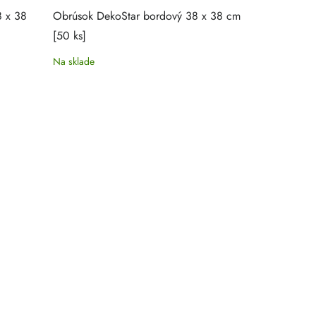
8 x 38
Obrúsok DekoStar bordový 38 x 38 cm
Obrúsok Dek
[50 ks]
[50 ks]
Na sklade
Na sklade