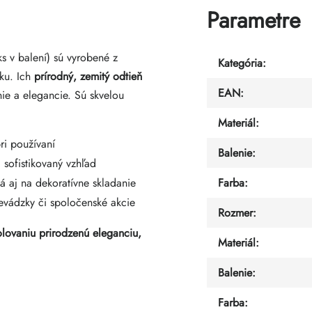
Parametre
 v balení) sú vyrobené z
Kategória
:
iku. Ich
prírodný, zemitý odtieň
EAN
:
ie a elegancie. Sú skvelou
Materiál
:
ri používaní
Balenie
:
 sofistikovaný vzhľad
á aj na dekoratívne skladanie
Farba
:
vádzky či spoločenské akcie
Rozmer
:
olovaniu prirodzenú eleganciu,
Materiál
:
Balenie
:
Farba
: