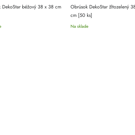
 DekoStar béžový 38 x 38 cm
Obrúsok DekoStar žltozelený 3
cm [50 ks]
e
Na sklade