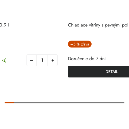
0,9 l
Chladiace vitríny s pevnými pol
–5 %
Doručenie do 7 dní
 ks)
DETAIL