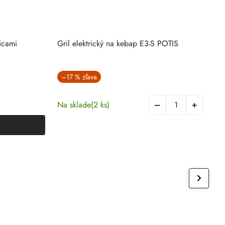
icami
Gril elektrický na kebap E3-S POTIS
U
–17 %
Na sklade
(2 ks)
D