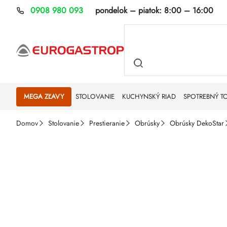
Prejsť
0908 980 093
pondelok – piatok:
8:00 – 16:00
na
obsah
MEGA ZĽAVY
STOLOVANIE
KUCHYNSKÝ RIAD
SPOTREBNÝ T
Domov
Stolovanie
Prestieranie
Obrúsky
Obrúsky DekoStar