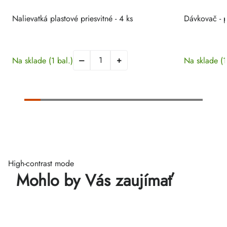
Nalievatká plastové priesvitné - 4 ks
Dávkovač - p
Na sklade
(1 bal.)
Na sklade
(1
High-contrast mode
Mohlo by Vás zaujímať