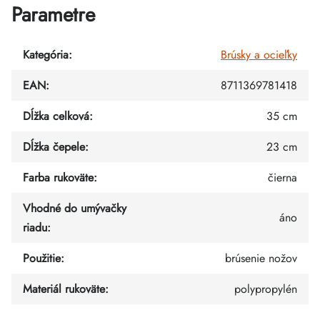
Parametre
Kategória
:
Brúsky a ocieľky
EAN
:
8711369781418
Dĺžka celková
:
35 cm
Dĺžka čepele
:
23 cm
Farba rukoväte
:
čierna
Vhodné do umývačky
áno
riadu
:
Použitie
:
brúsenie nožov
Materiál rukoväte
:
polypropylén