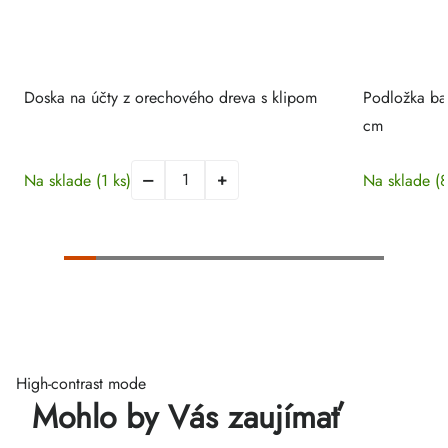
Doska na účty z orechového dreva s klipom
Podložka ba
cm
Na sklade
(1 ks)
Na sklade
(8
High-contrast mode
Mohlo by Vás zaujímať