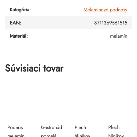
Kategória
:
Melamínové podnosy
EAN
:
8711369561515
Materiál
:
melamín
Súvisiaci tovar
Podnos
Gastronádoba
Plech
Plech
melamínový
porcelánová
hliníkový
hliníkový