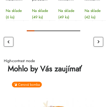
36x20,5x3,8
biela GN
60x40x2
perforovaný
Na sklade
Na sklade
Na sklade
Na sklade
cm
1/1 - 6,5
cm
60x40x2
(6 ks)
(49 ks)
(49 ks)
(42 ks)
cm
cm
High-contrast mode
Mohlo by Vás zaujímať
💣 Cenová bomba