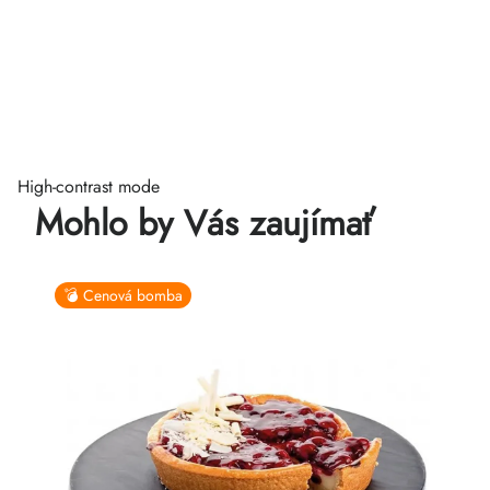
High-contrast mode
Mohlo by Vás zaujímať
💣 Cenová bomba