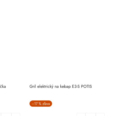
čka
Gril elektrický na kebap E3-S POTIS
O
–17 %