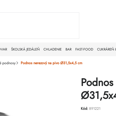
OVAR
ŠKOLSKÁ JEDÁLEŇ
CHLADENIE
BAR
FAST-FOOD
CUKRÁREŇ 
é podnosy
Podnos nerezový na pivo Ø31,5x4,5 cm
Podnos 
Ø31,5x
Kód:
891221