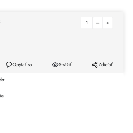
s
Opýtať sa
Strážiť
Zdieľať
do:
ia