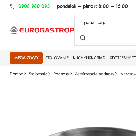
Prejsť
0908 980 093
pondelok – piatok:
8:00 – 16:00
na
obsah
MEGA ZĽAVY
STOLOVANIE
KUCHYNSKÝ RIAD
SPOTREBNÝ T
Domov
Stolovanie
Podnosy
Servírovacie podnosy
Nerezov