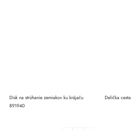
Disk na strúhanie zemiakov ku krájaču
Delička cest
891940