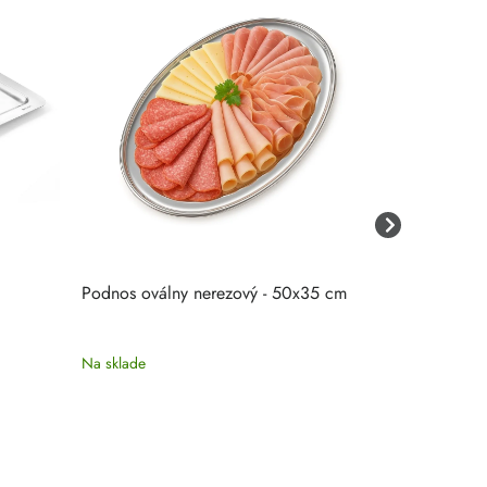
Podnos oválny nerezový - 50x35 cm
Podnos nere
Na sklade
Na sklade