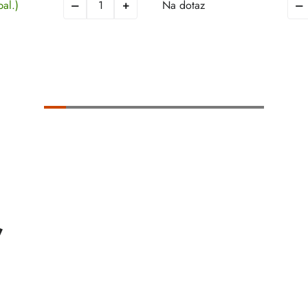
bal.)
Na dotaz
ť