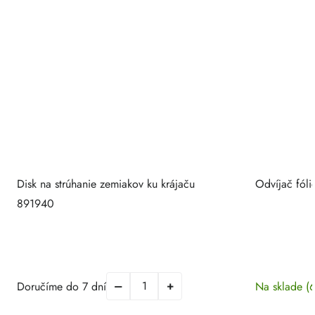
Disk na strúhanie zemiakov ku krájaču
Odvíjač fóli
891940
Doručíme do 7 dní
Na sklade
(6