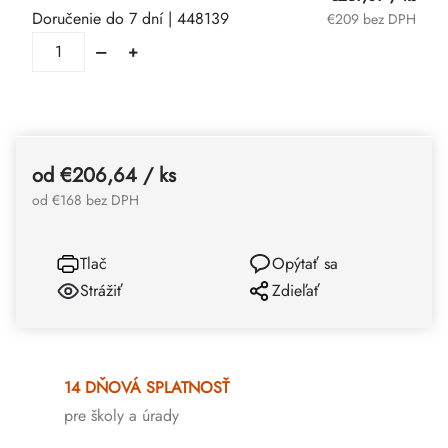
Doručenie do 7 dní
| 448139
€209 bez DPH
od
€206,64
/ ks
od
€168
bez DPH
Tlač
Opýtať sa
Strážiť
Zdieľať
14 DŇOVÁ SPLATNOSŤ
pre školy a úrady