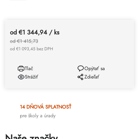
od
€1 344,94
/ ks
od €1 415,73
od
€1 093,45
bez DPH
Tlač
Opýtať sa
Strážiť
Zdieľať
14 DŇOVÁ SPLATNOSŤ
pre školy a úrady
Naše značky