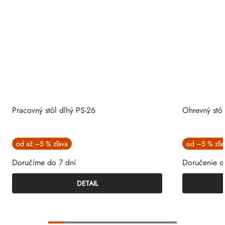
Pracovný stôl dlhý PS-26
Ohrevný stôl
od
až
–5 %
od
–5 %
Doručíme do 7 dní
Doručenie d
DETAIL