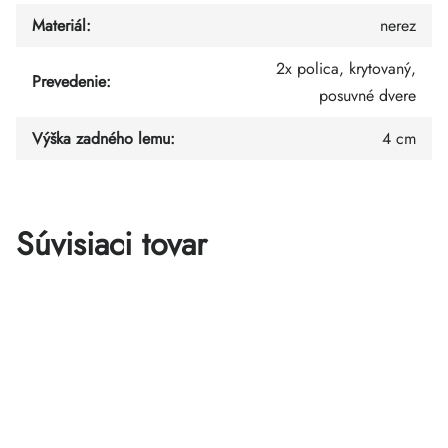
Materiál
:
nerez
2x polica, krytovaný,
Prevedenie
:
posuvné dvere
Výška zadného lemu
:
4 cm
Súvisiaci tovar