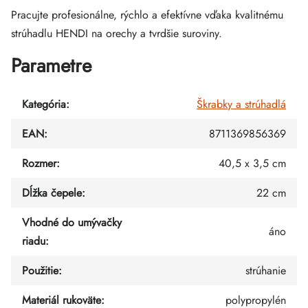
Pracujte profesionálne, rýchlo a efektívne vďaka kvalitnému
strúhadlu HENDI na orechy a tvrdšie suroviny.
Parametre
Kategória
:
Škrabky a strúhadlá
EAN
:
8711369856369
Rozmer
:
40,5 x 3,5 cm
Dĺžka čepele
:
22 cm
Vhodné do umývačky
áno
riadu
:
Použitie
:
strúhanie
Materiál rukoväte
:
polypropylén