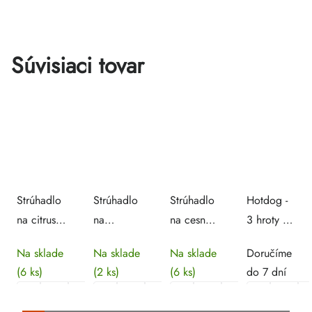
Súvisiaci tovar
Strúhadlo
Strúhadlo
Strúhadlo
Hotdog -
na citrusy
na
na cesnak
3 hroty s
6,5 x 33
čokoládu
- plátky
ohrevnou
Na sklade
Na sklade
Na sklade
Doručíme
cm |
6,5 x 33
6,5 x 33
nádobou
(6 ks)
(2 ks)
(6 ks)
do 7 dní
Hendi
cm |
cm |
Hendi
Hendi