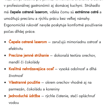
v profesionálnej gastronómii aj domácej kuchyni. Strúhadlo
má
čepele ostrené laserom
, vďaka čomu sú
extrémne ostré
a
umožňujú precíznu a rýchlu prácu bez veľkej námahy.
Ergonomická rukoväť navyše poskytuje komfortné používanie
počas dlhšej práce.
Čepele ostrené laserom
– zaručujú mimoriadnu ostrosť a
efektivitu
Precízne jemné strúhanie
– dokonalá textúra orechov,
mandlí či čokolády
Kvalitná nehrdzavejúca oceľ
– vysoká odolnosť a dlhá
životnosť
Všestranné použitie
– okrem orechov vhodné aj na
parmezán, čokoládu a koreniny
Jednoduchá údržba
– rýchle čistenie, stačí opláchnuť
vodou