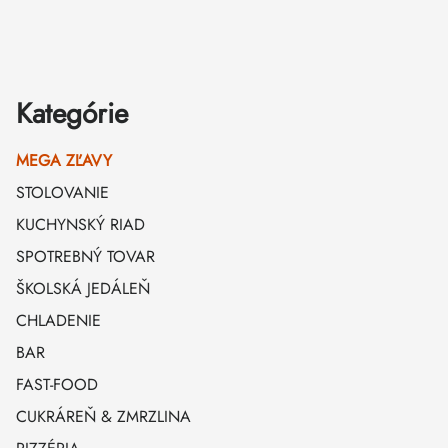
Zápätie
Kategórie
MEGA ZĽAVY
STOLOVANIE
KUCHYNSKÝ RIAD
SPOTREBNÝ TOVAR
ŠKOLSKÁ JEDÁLEŇ
CHLADENIE
BAR
FAST-FOOD
CUKRÁREŇ & ZMRZLINA