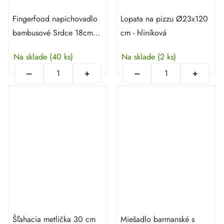
Fingerfood napichovadlo
Lopata na pizzu Ø23x120
bambusové Srdce 18cm
cm - hliníková
[100 ks]
Na sklade
(40 ks)
Na sklade
(2 ks)
Šľahacia metlička 30 cm
Miešadlo barmanské s