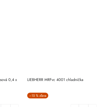
sová 0,4 x
LIEBHERR MRFvc 4001 chladnička
C
–15 %