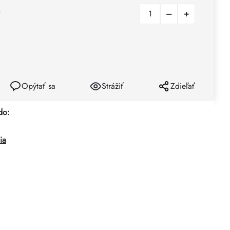
Opýtať sa
Strážiť
Zdieľať
do:
ia