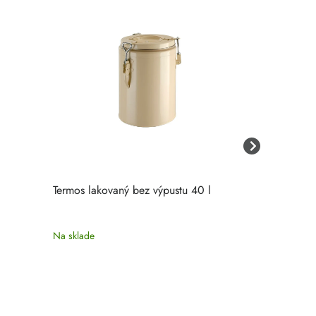
l
Termos lakovaný bez výpustu 40 l
Termos lakov
Na sklade
Na sklade