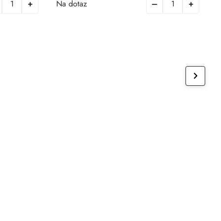
D
Na dotaz