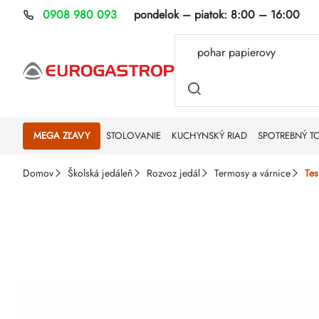
Prejsť
0908 980 093
pondelok – piatok:
8:00 – 16:00
na
obsah
MEGA ZĽAVY
STOLOVANIE
KUCHYNSKÝ RIAD
SPOTREBNÝ T
Domov
Školská jedáleň
Rozvoz jedál
Termosy a várnice
Tes