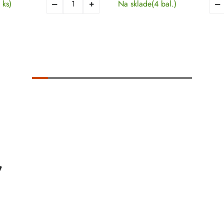
 ks)
Na sklade
(4 bal.)
ť