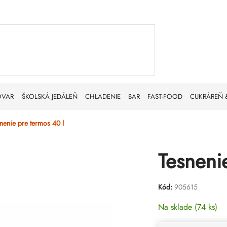
OVAR
ŠKOLSKÁ JEDÁLEŇ
CHLADENIE
BAR
FAST-FOOD
CUKRÁREŇ 
nenie pre termos 40 l
Tesneni
Kód:
905615
Na sklade
(74 ks)