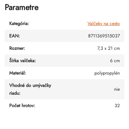
Parametre
Kategória
:
Valčeky na cesto
EAN
:
8711369515037
Rozmer
:
7,3 x 21 cm
Šírka valčeka
:
6 cm
Materiál
:
polypropylén
Vhodné do umývačky
nie
riadu
:
Počet hrotov
:
32