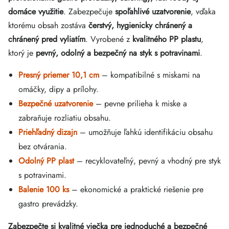
domáce využitie
. Zabezpečuje
spoľahlivé uzatvorenie
, vďaka
ktorému obsah zostáva
čerstvý, hygienicky chránený a
chránený pred vyliatím
. Vyrobené z
kvalitného PP plastu
,
ktorý je
pevný, odolný a bezpečný na styk s potravinami
.
Presný priemer 10,1 cm
– kompatibilné s miskami na
omáčky, dipy a prílohy.
Bezpečné uzatvorenie
– pevne prilieha k miske a
zabraňuje rozliatiu obsahu.
Priehľadný dizajn
– umožňuje ľahkú identifikáciu obsahu
bez otvárania.
Odolný PP plast
– recyklovateľný, pevný a vhodný pre styk
s potravinami.
Balenie 100 ks
– ekonomické a praktické riešenie pre
gastro prevádzky.
Zabezpečte si kvalitné viečka pre jednoduché a bezpečné