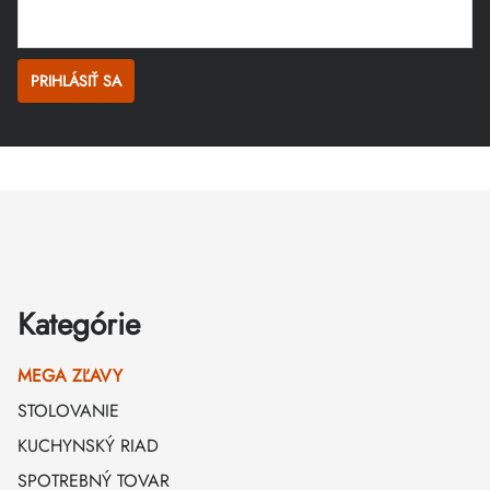
PRIHLÁSIŤ SA
Zápätie
Kategórie
MEGA ZĽAVY
STOLOVANIE
KUCHYNSKÝ RIAD
SPOTREBNÝ TOVAR