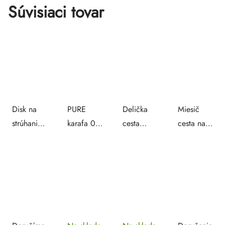
Súvisiaci tovar
Disk na
PURE
Delička
Miesič
strúhanie
karafa 0,9
cesta
cesta na
zemiakov
l
12x9,6 cm
pizzu 10 l
ku krájaču
– 6 ks
/ 8 kg
891940