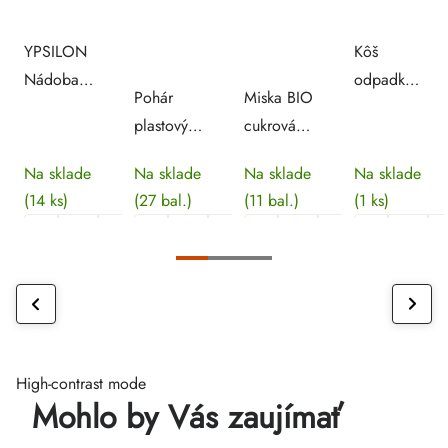
YPSILON
Kôš
Nádoba
odpadkový
Pohár
Miska BIO
na ľad
120 l -
plastový,
cukrová
345 ml
Ø58x70
natural
trstina
cm
Na sklade
Na sklade
Na sklade
Na sklade
100 ml
500ml
(14 ks)
(27 bal.)
(11 bal.)
(1 ks)
[CPLA] -
[50 ks]
50 ks
High-contrast mode
Mohlo by Vás zaujímať