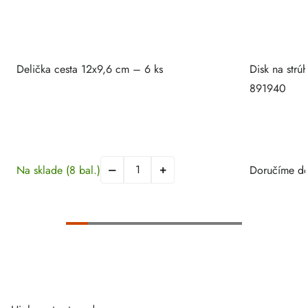
Delička cesta 12x9,6 cm – 6 ks
Disk na strú
891940
Na sklade
(8 bal.)
Doručíme do