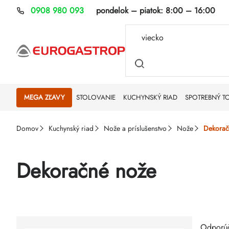
Prejsť
0908 980 093
pondelok – piatok:
8:00 – 16:00
na
obsah
MEGA ZĽAVY
STOLOVANIE
KUCHYNSKÝ RIAD
SPOTREBNÝ T
Domov
Kuchynský riad
Nože a príslušenstvo
Nože
Dekorač
Dekoračné nože
Rad
Výp
Odporú