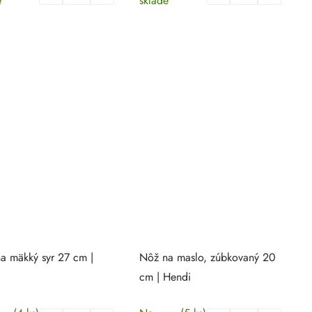
e
sklade
a mäkký syr 27 cm |
Nôž na maslo, zúbkovaný 20
cm | Hendi