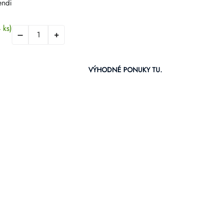
endi
 ks)
VÝHODNÉ PONUKY TU.
dacie
u