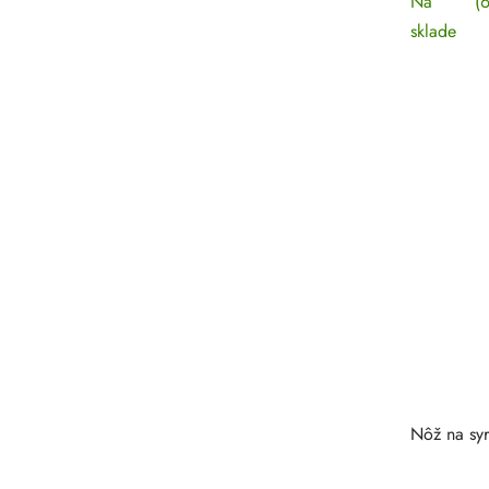
Na
(6
sklade
Nôž na sy