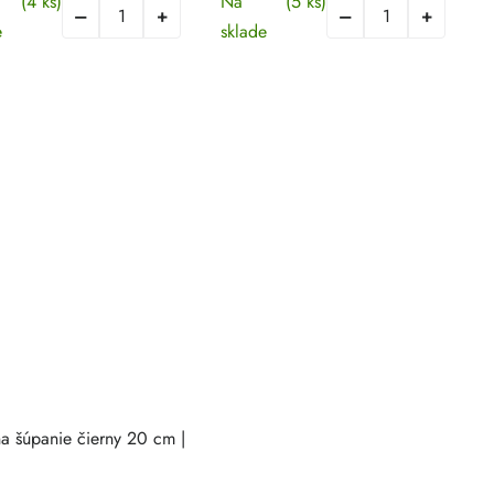
(4 ks)
Na
(5 ks)
e
sklade
a šúpanie čierny 20 cm |