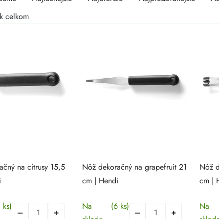
duktov
duktov
k celkom
čný na citrusy 15,5
Nôž dekoračný na grapefruit 21
Nôž d
i
cm | Hendi
cm | 
1 ks)
Na
(6 ks)
Na