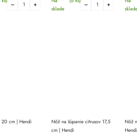
 ks)
Na
(6 ks)
Na
sklade
sklad
r 20 cm | Hendi
Nôž na šúpanie citrusov 17,5
Nôž n
cm | Hendi
Hendi