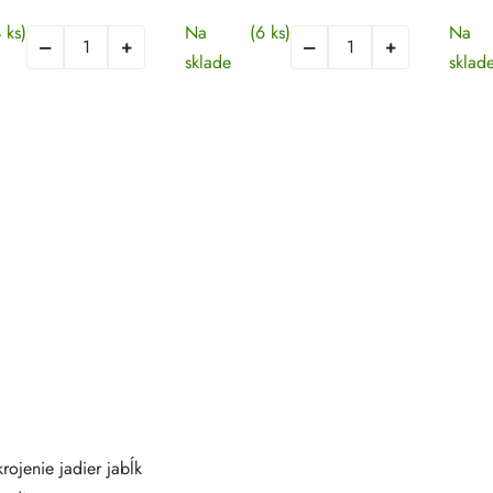
 ks)
Na
(6 ks)
Na
sklade
sklad
rojenie jadier jabĺk