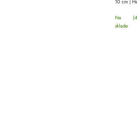
10 cm | H
Na
(4
sklade
Ovlá
prvky
výpis