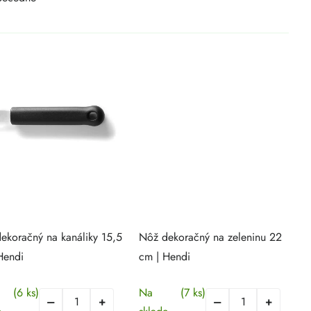
ekoračný na kanáliky 15,5
Nôž dekoračný na zeleninu 22
Hendi
cm | Hendi
(6 ks)
Na
(7 ks)