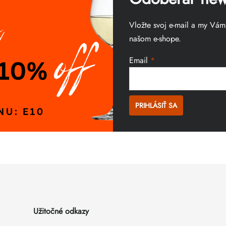
Vložte svoj e-mail a my Vá
našom e-shope.
Email
PRIHLÁSIŤ SA
Užitočné odkazy