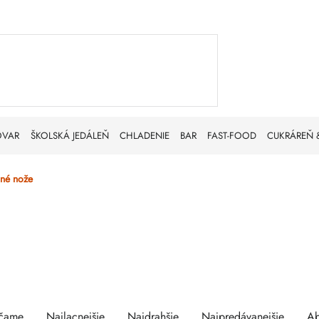
OVAR
ŠKOLSKÁ JEDÁLEŇ
CHLADENIE
BAR
FAST-FOOD
CUKRÁREŇ 
né nože
enie
is
čame
Najlacnejšie
Najdrahšie
Najpredávanejšie
A