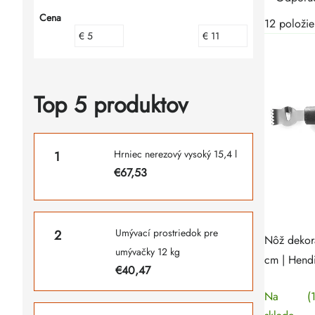
Bočný
Cena
pro
pro
12
položie
€
5
€
11
panel
Top 5 produktov
Hrniec nerezový vysoký 15,4 l
€67,53
Umývací prostriedok pre
Nôž dekora
umývačky 12 kg
cm | Hend
€40,47
Na
(