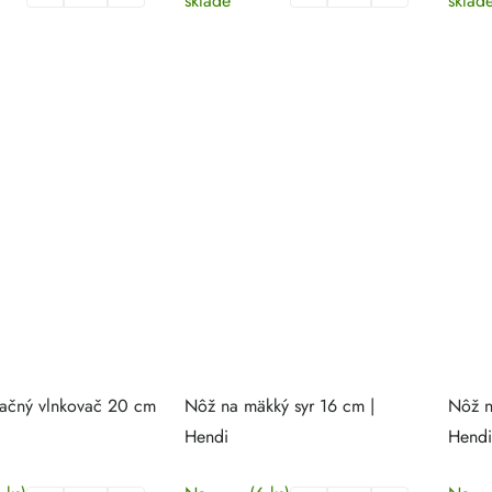
sklade
sklad
ačný vlnkovač 20 cm
Nôž na mäkký syr 16 cm |
Nôž n
Hendi
Hendi