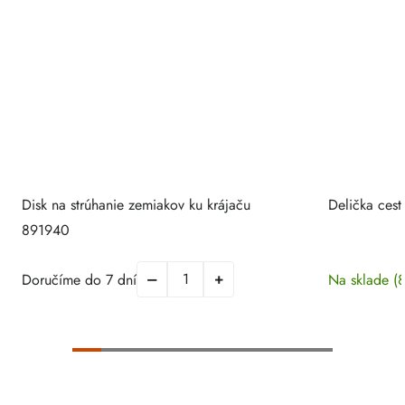
Disk na strúhanie zemiakov ku krájaču
Delička ces
891940
Doručíme do 7 dní
Na sklade
(8