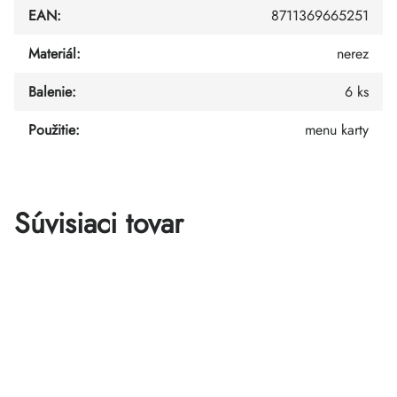
EAN
:
8711369665251
Materiál
:
nerez
Balenie
:
6 ks
Použitie
:
menu karty
Súvisiaci tovar