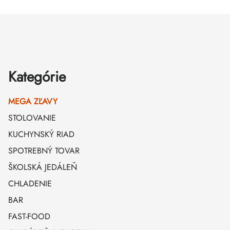
Zápätie
Kategórie
MEGA ZĽAVY
STOLOVANIE
KUCHYNSKÝ RIAD
SPOTREBNÝ TOVAR
ŠKOLSKÁ JEDÁLEŇ
CHLADENIE
BAR
FAST-FOOD