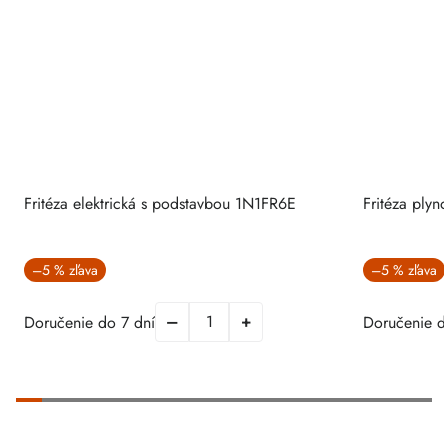
Fritéza elektrická s podstavbou 1N1FR6E
Fritéza ply
–5 %
–5 %
Doručenie do 7 dní
Doručenie d