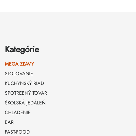
Zápätie
Kategórie
MEGA ZĽAVY
STOLOVANIE
KUCHYNSKÝ RIAD
SPOTREBNÝ TOVAR
ŠKOLSKÁ JEDÁLEŇ
CHLADENIE
BAR
FAST-FOOD