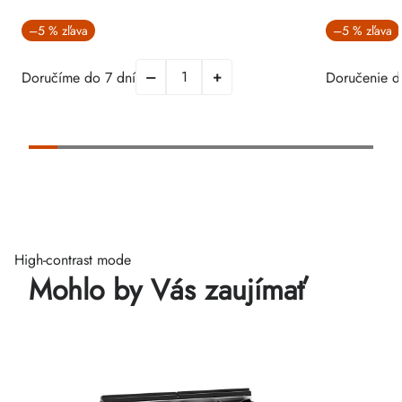
–5 %
–5 %
Doručíme do 7 dní
Doručenie d
High-contrast mode
Mohlo by Vás zaujímať