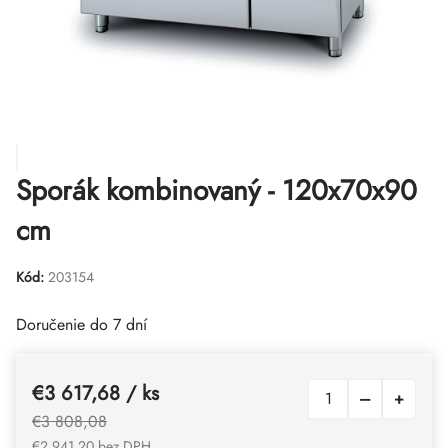
Sporák kombinovaný - 120x70x90
cm
Kód:
203154
Doručenie do 7 dní
€3 617,68
/ ks
€3 808,08
€2 941,20 bez DPH