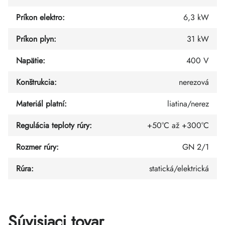
Príkon elektro
:
6,3 kW
Príkon plyn
:
31 kW
Napätie
:
400 V
Konštrukcia
:
nerezová
Materiál platní
:
liatina/nerez
Regulácia teploty rúry
:
+50°C až +300°C
Rozmer rúry
:
GN 2/1
Rúra
:
statická/elektrická
Súvisiaci tovar