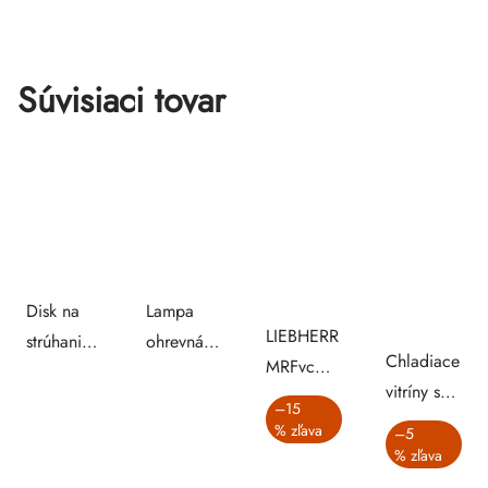
Súvisiaci tovar
Disk na
Lampa
LIEBHERR
strúhanie
ohrevná
Chladiace
MRFvc
zemiakov
strieborná
vitríny s
4001
ku krájaču
Ø17,5 cm
–15
pevnými
chladnička
%
891940
–5
policami
%