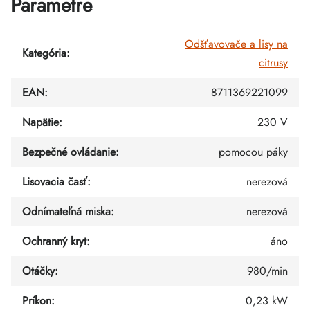
Parametre
Odšťavovače a lisy na
Kategória
:
citrusy
EAN
:
8711369221099
Napätie
:
230 V
Bezpečné ovládanie
:
pomocou páky
Lisovacia časť
:
nerezová
Odnímateľná miska
:
nerezová
Ochranný kryt
:
áno
Otáčky
:
980/min
Príkon
:
0,23 kW